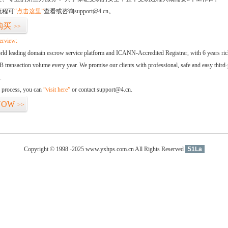
流程可
“点击这里”
查看或咨询support@4.cn。
购买
>>
erview:
orld leading domain escrow service platform and ICANN-Accredited Registrar, with 6 years ri
 transaction volume every year. We promise our clients with professional, safe and easy third-
.
d process, you can
“visit here”
or contact support@4.cn.
NOW
>>
Copyright © 1998 -2025 www.yxhps.com.cn All Rights Reserved
51La