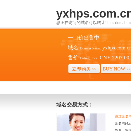
yxhps.com.c
您正在访问的域名可以转让!This domain name i
一口价出售中！
域名
yxhps.com.c
Domain Name:
售价
CNY 2207.00
Listing Price:
立即购买
BUY NOW
>>
>>
域名交易方式：
通过金名网(
金名网(4
简单、安