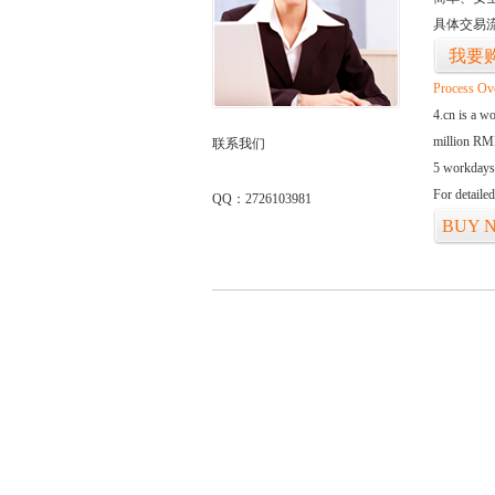
具体交易
我要
Process Ov
4.cn is a w
million RMB
联系我们
5 workdays
For detaile
QQ：2726103981
BUY 